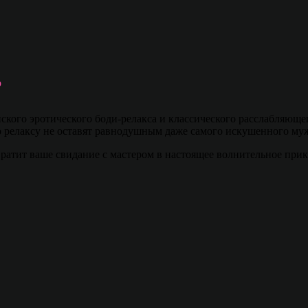
р
ского эротического боди-релакса и классического расслабляющ
о релаксу не оставят равнодушным даже самого искушенного му
вратит ваше свидание с мастером в настоящее волнительное пр