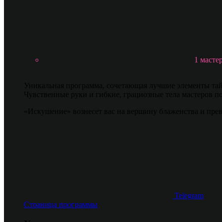
1 масте
Уникальная программа, сочетающая лучшие элементы тай
Чувственные руки и гибкие, грациозные тела мастеров п
«Искушение» вознесет вас на вершину блаженства и пре
Telegram
Страница программы