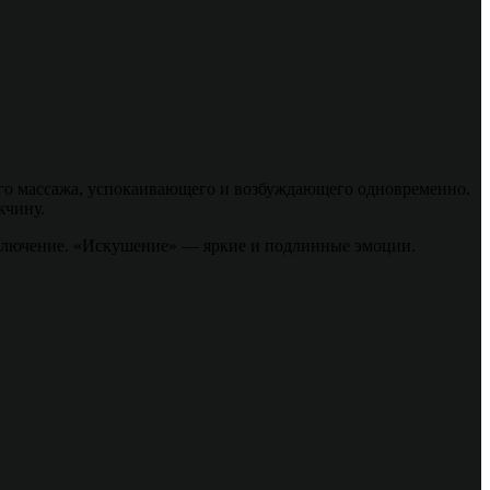
его массажа, успокаивающего и возбуждающего одновременно.
жчину.
иключение. «Искушение» — яркие и подлинные эмоции.