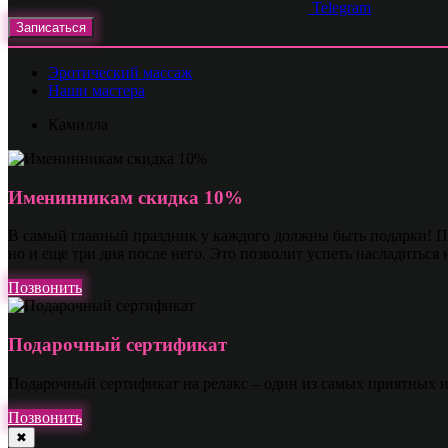
Telegram
Записаться
Эротический массаж
Наши мастера
Камилла
Именинникам скидка 10%
В самый главный праздник у каждого должны быть подарки! По
но и еще три дня после него. Это позволит успеть насладиться
Позвонить
Подарочный сертификат
Подарочный сертификат на релакс – один из самых приятных 
Позвонить
✖