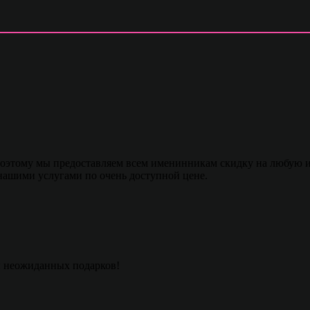
этому мы предоставляем всем именинникам скидку на любую из 
 нашими услугами по очень доступной цене.
и неожиданных подарков!