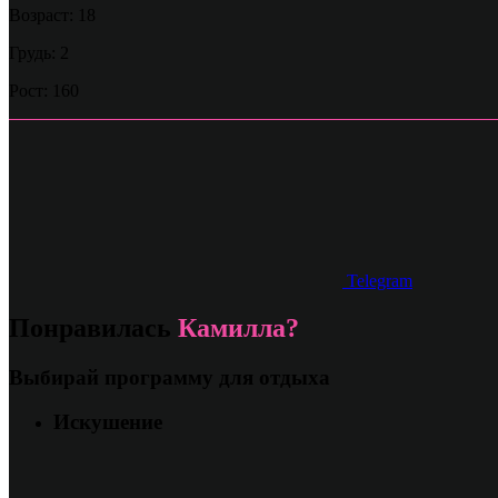
Возраст: 18
Грудь: 2
Рост: 160
Telegram
Понравилась
Камилла?
Выбирай программу для отдыха
Искушение