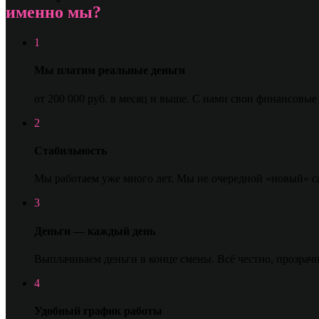
именно мы?
1
Мы платим реальные деньги
от 200 000 руб. в месяц и выше. С нами свои финансовые
2
Стабильность
Мы работаем уже много лет. Мы не очередной «новый» сал
3
Деньги — каждый день
Выплачиваем деньги в конце смены. Всё честно, прозрачн
4
Удобный график работы