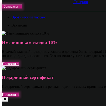
Telegram
Записаться
Эротический массаж
Вакансии
Именинникам скидка 10%
В самый главный праздник у каждого должны быть подарки! По
но и еще три дня после него. Это позволит успеть насладиться
Позвонить
Подарочный сертификат
Подарочный сертификат на релакс – один из самых приятных 
Позвонить
✖