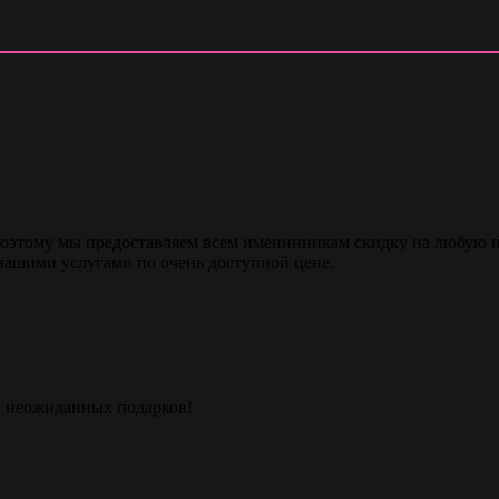
этому мы предоставляем всем именинникам скидку на любую из 
 нашими услугами по очень доступной цене.
и неожиданных подарков!