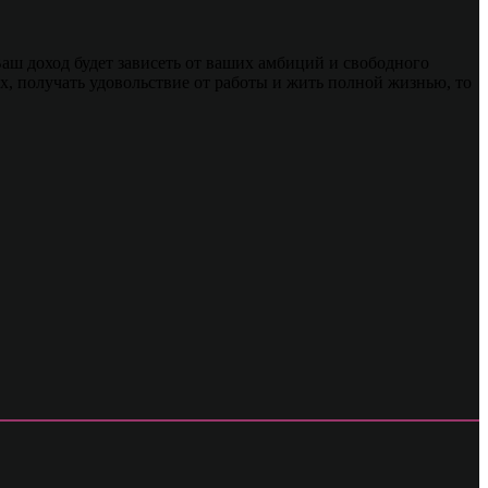
аш доход будет зависеть от ваших амбиций и свободного
х, получать удовольствие от работы и жить полной жизнью, то