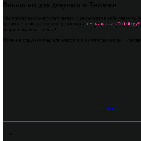
Вакансии для девушек в Тюмени
Мы приглашаем очаровательных и уверенных в себе девушек на
времени: наши мастера по релаксации
получают от 200 000 руб.
добро пожаловать к нам!
Позвони прямо сейчас или напиши в мессенджер ниже – сдела
Telegram