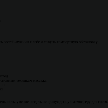
о
ть гостей-мужчин к себе и создать комфортную обстановку
метод
 основным техникам массажа
нны
сь
ельность, умение создать непринужденную атмосферу для гостя,