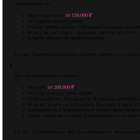
Администратор
Заработная плата
от 150.000 ₽
Регулярная выплата денег
Гибкий график работы. Обсуждается индивидуальн
Если у вас нет опыта - покажем, научим, объясним.
Ваша безопасность гарантированна
От вас: Приятная внешность, обаяние, умение расположи
Мастер эротического массажа
Зарплата
от 200.000 ₽
Честная оплата в конце смены
График работы - обсуждается. Возможен вахтовый 
Если нет опыта - всё объясним. Покажем и научим
Анонимность и безопасность в салоне гарантирова
Поток клиентов, поэтому без работы вы не останете
От вас: Привлекательна фигура и внешность, коммуникаб