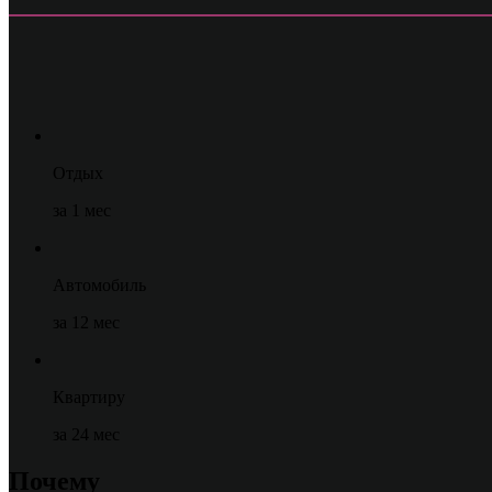
Отдых
за 1 мес
Автомобиль
за 12 мес
Квартиру
за 24 мес
Почему