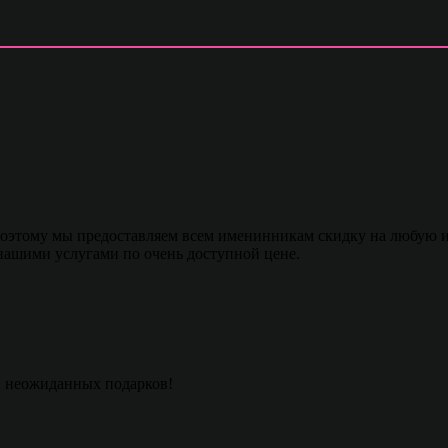
этому мы предоставляем всем именинникам скидку на любую из 
 нашими услугами по очень доступной цене.
и неожиданных подарков!