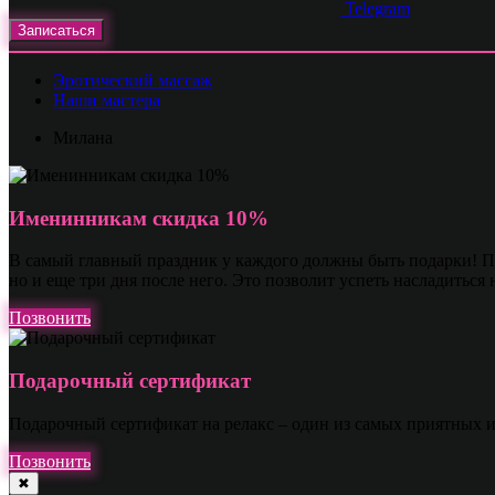
Telegram
Записаться
Эротический массаж
Наши мастера
Милана
Именинникам скидка 10%
В самый главный праздник у каждого должны быть подарки! По
но и еще три дня после него. Это позволит успеть насладиться
Позвонить
Подарочный сертификат
Подарочный сертификат на релакс – один из самых приятных 
Позвонить
✖