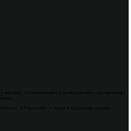
его массажа, успокаивающего и возбуждающего одновременно.
жчину.
иключение. «Искушение» — яркие и подлинные эмоции.