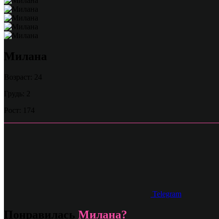
Милана
Возраст: 24
Грудь: 2
Рост: 174
Telegram
Понравилась
Милана?