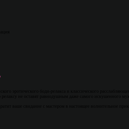
сация
р
ского эротического боди-релакса и классического расслабляющ
о релаксу не оставят равнодушным даже самого искушенного му
вратит ваше свидание с мастером в настоящее волнительное пр