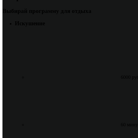
Выбирай программу для отдыха
Искушение
6000 ру
60 мину