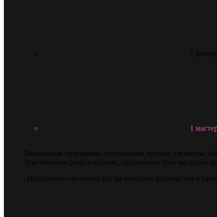
1 релак
1 масте
Уникальная программа, сочетающая лучшие элементы тай
Чувственные руки и гибкие, грациозные тела мастеров п
«Искушение» вознесет вас на вершину блаженства и пре