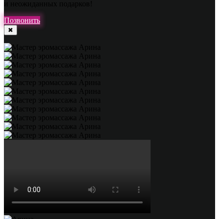
и неожиданных подарков!
Позвонить
✖