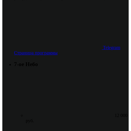
Telegram
Страница программы
7-ое Небо
12 000
руб.