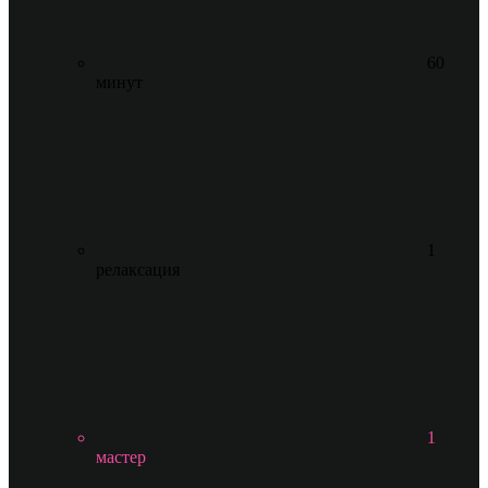
60
минут
1
релаксация
1
мастер