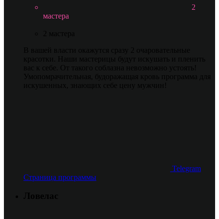
2
мастера
2 мастера
В вашей власти окажутся сразу 2 очаровательные
красотки. Наши мастерицы будут искушать и пленить
вас к себе. От такого соблазна невозможно устоять!
Умопомрачительная, будоражащая кровь программа для
искушенных, знающих себе цену мужчин!
Telegram
Страница программы
Ловелас