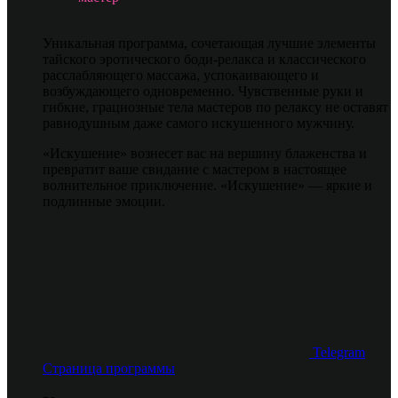
Уникальная программа, сочетающая лучшие элементы
тайского эротического боди-релакса и классического
расслабляющего массажа, успокаивающего и
возбуждающего одновременно. Чувственные руки и
гибкие, грациозные тела мастеров по релаксу не оставят
равнодушным даже самого искушенного мужчину.
«Искушение» вознесет вас на вершину блаженства и
превратит ваше свидание с мастером в настоящее
волнительное приключение. «Искушение» — яркие и
подлинные эмоции.
Telegram
Страница программы