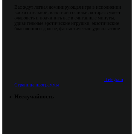
Вас ждут легкая доминирующая игра в исполнении
восхитительной, властной госпожи, которая сумеет
очаровать и подчинить вас в считанные минуты,
удивительные эротические игрушки, экзотические
благовония и долгое, фантастическое удовольствие
Telegram
Страница программы
Неслучайность