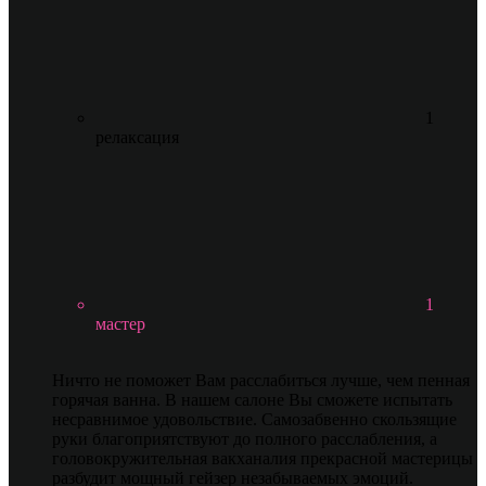
1
релаксация
1
мастер
Ничто не поможет Вам расслабиться лучше, чем пенная
горячая ванна. В нашем салоне Вы сможете испытать
несравнимое удовольствие. Самозабвенно скользящие
руки благоприятствуют до полного расслабления, а
головокружительная вакханалия прекрасной мастерицы
разбудит мощный гейзер незабываемых эмоций.