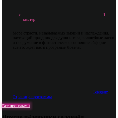
1
мастер
Море страсти, незабываемых эмоций и наслаждения,
настоящий праздник для души и тела, волшебные ласки
и погружение в фантастическое состояние эйфории –
всё это ждёт вас в программе Ловелас.
Telegram
Страница программы
Все программы
Другие =#девушки салона#=