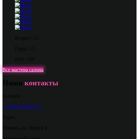
Возраст: 21
Грудь: 1.5
Рост: 160
Все мастера салона
Наши
контакты
Телефон
+7 (952) 680-01-51
Адрес
Тюмень
,
ул. Щорса 4
(цокольный этаж)