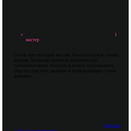
1
мастер
Очень чувственный массаж. Выполняется не только
руками. Испытай нежность поцелуев губ,
соблазнительные поцелуи и легкие покусывания.
Ощути страстное дыхание и возбуждающие стоны
девушки.
Telegram
Страница программы