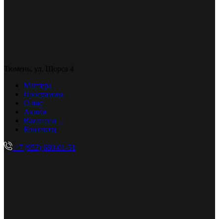
Тюмень, ул. Щорса 4
Мастера
Программы
О нас
Акции
Вакансии
Контакты
+7 (952) 680-01-51