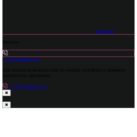
Telegram
Звоните
+7 (952) 680-01-51
Для записи позвоните нам по номеру телефона и назовите
выбранную программу
+7 (952) 680-01-51
✖
✖