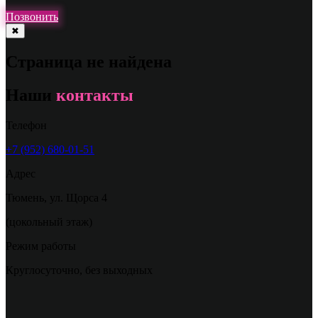
Позвонить
✖
Страница не найдена
Наши
контакты
Телефон
+7 (952) 680-01-51
Адрес
Тюмень
,
ул. Щорса 4
(цокольный этаж)
Режим работы
Круглосуточно, без выходных